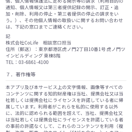
情、個人情報保護法に定める開示等の請求（利用目的の
通知、個人情報又は第三者提供記録の開示、訂正・追
加・削除、利用の停止・第三者提供の停止の請求をい
う。）、その他個人情報の取扱いに関するお問い合わせ
は、下記の窓口までご連絡ください。
記
株式会社CoLife 相談窓口担当
住所（郵送）：東京都港区虎ノ門2丁目10番1号 虎ノ門ツ
インビルディング 東棟8階
TEL：03-6861-4100
７．著作権等
本アプリ及び本サービス上の文字情報、画像等すべての
コンテンツに関する知的財産権は当社、提携会社又は当
社若しくは提携会社にライセンスを許諾している者に帰
属しています。利用者がこれらを私的に使用する以外
に、法的に認められる範囲を超えて、当社、提携会社又
は当社若しくは提携会社にライセンスを許諾している者
の事前の許諾なくして、これらのコンテンツを利用（複