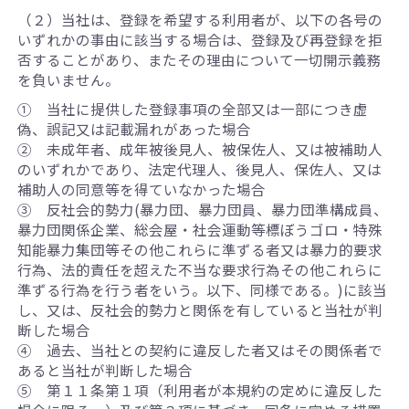
（２）当社は、登録を希望する利用者が、以下の各号の
いずれかの事由に該当する場合は、登録及び再登録を拒
否することがあり、またその理由について一切開示義務
を負いません。
① 当社に提供した登録事項の全部又は一部につき虚
偽、誤記又は記載漏れがあった場合
② 未成年者、成年被後見人、被保佐人、又は被補助人
のいずれかであり、法定代理人、後見人、保佐人、又は
補助人の同意等を得ていなかった場合
③ 反社会的勢力(暴力団、暴力団員、暴力団準構成員、
暴力団関係企業、総会屋・社会運動等標ぼうゴロ・特殊
知能暴力集団等その他これらに準ずる者又は暴力的要求
行為、法的責任を超えた不当な要求行為その他これらに
準ずる行為を行う者をいう。以下、同様である。)に該当
し、又は、反社会的勢力と関係を有していると当社が判
断した場合
④ 過去、当社との契約に違反した者又はその関係者で
あると当社が判断した場合
⑤ 第１１条第１項（利用者が本規約の定めに違反した