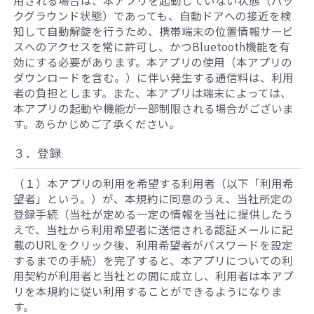
用される場合は、本アプリを起動していない状態（バッ
クグラウンド状態）であっても、自動ドアへの接近を検
知して自動解錠を行うため、携帯端末の位置情報サービ
スへのアクセスを常に許可し、かつBluetooth機能を有
効にする必要があります。本アプリの使用（本アプリの
ダウンロードを含む。）に伴い発生する通信料は、利用
者の負担とします。また、本アプリは端末によっては、
本アプリの起動や機能が一部制限される場合がございま
す。あらかじめご了承ください。
３．登録
（１）本アプリの利用を希望する利用者（以下「利用希
望者」という。）が、本規約に同意のうえ、当社所定の
登録手続（当社が定める一定の情報を当社に提供したう
えで、当社から利用希望者に送信される認証メールに記
載のURLをクリック後、利用希望者がパスワードを設定
するまでの手続）を完了すると、本アプリについての利
用契約が利用者と当社との間に成立し、利用者は本アプ
リを本規約に従い利用することができるようになりま
す。