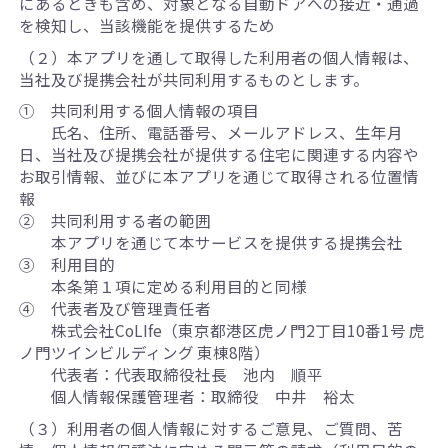
にあるときも含め、対象となる自動ドアへの接近・通過
を検知し、当該機能を提供するため
（２）本アプリを通して取得した利用者の個人情報は、
当社及び提携会社が共同利用するものとします。
① 共同利用する個人情報の項目
氏名、住所、電話番号、メールアドレス、生年月
日、当社及び提携会社が提供する住宅に関連する内容や
お取引情報、並びに本アプリを通じて取得される位置情
報
② 共同利用する者の範囲
本アプリを通じて本サービスを提供する提携会社
③ 利用目的
本条第１項に定める利用目的と同様
④ 代表者及び管理責任者
株式会社CoLIfe（東京都港区虎ノ門2丁目10番1号 虎
ノ門ツインビルディング 東棟8階）
代表者：代表取締役社長 池内 順平
個人情報保護管理者：取締役 中井 裕太
（３）利用者の個人情報に対するご意見、ご質問、苦