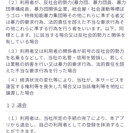
（２）利用者が、反社会的勢力(暴力団、暴力団員、暴力
団準構成員、暴力団関係企業、総会屋・社会運動等標ぼ
うゴロ・特殊知能暴力集団等その他これらに準ずる者又
は暴力的要求行為、法的責任を超えた不当な要求行為そ
の他これらに準ずる行為を行う者をいいます。以下、同
様とします。)に該当する場合又は反社会的勢力と関係を
有している場合
（３）利用者又は利用者の関係者が前号の反社会的勢力
を名乗るなどして、当社の名誉・信用を毀損し、若しく
は業務の妨害を行い又は暴力的要求行為、法的責任を超
えた不当な要求行為を行った場合
（４）経済状況の変化等により、当社が、本サービスを
運営する権利等を喪失した場合又は当該権利等を他社に
譲渡した場合
１２.退会
（１）利用者は、当社所定の手続の完了により、本アプ
リから退会し、自己の利用者としての登録を抹消するこ
とができます。