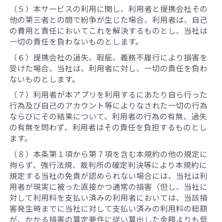
（５）本サービスの利用に関し、利用者と提携会社その
他の第三者との間で紛争が生じた場合、利用者は、自己
の費用と責任においてこれを解決するものとし、当社は
一切の責任を負わないものとします。
（６）提携会社の過失、瑕疵、義務不履行により損害を
受けた場合、当社は、利用者に対し、一切の責任を負わ
ないものとします。
（７）利用者が本アプリを利用するにあたり自ら行った
行為及び自己のアカウント等によりなされた一切の行為
ならびにその結果について、利用者の行為の有無、過失
の有無を問わず、利用者はその責任を負担するものとし
ます。
（８）本条第１項から第７項を含む本規約の他の規定に
拘らず、強行法規、裁判所の確定判決等により本規約に
規定する当社の免責が認められない場合には、当社は利
用者が現実に被った直接かつ通常の損害（但し、当社に
対して利用料を支払い済みの利用者においては、当該損
害発生時までに当社に対して支払い済みの利用料の総額
が、かかる損害の算定要件に従い算出した金額よりも低